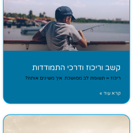
קשב וריכוז ודרכי התמודדות
ריכוז = תשומת לב ממושכת. איך משיגים אותה?
קרא עוד »