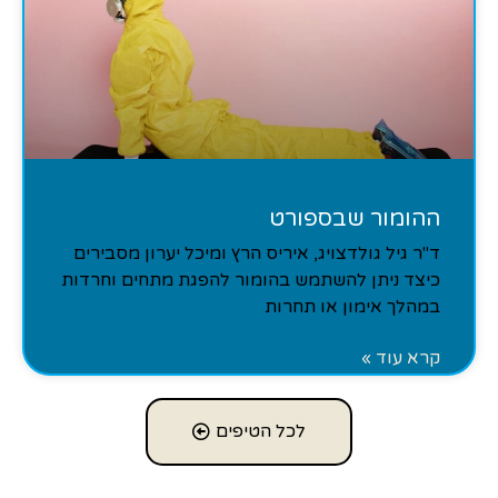
ההומור שבספורט
ד"ר גיל גולדצויג, איריס הרץ ומיכל יערון מסבירים
כיצד ניתן להשתמש בהומור להפגת מתחים וחרדות
במהלך אימון או תחרות
קרא עוד »
לכל הטיפים