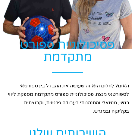
הוסף קו תחתון לקישורים
format_underlined
סמן קישורים
font_download
ל
cached
א
פ
פסיכולוגיית ספורט
ס
א
מתקדמת
ת
כ
ל
ה
א
האומץ לחלום הוא זה שעושה את ההבדל בין ספורטאי
פ
לספורטאי מנצח. פסיכולוגיית ספורט מתקדמת מספקת ליווי
ש
ר
רגשי, מנטאלי והתנהגותי בעבודה פרטנית, וקבוצתית
ו
בקלינקה ובמגרש.
י
ו
ת
השירותים שלנו