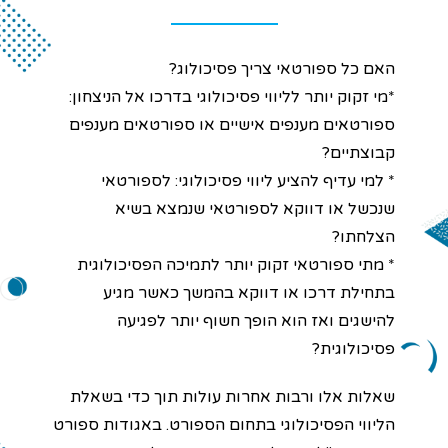
הוסף קו תחתון לקישורים
format_underlined
סמן קישורים
font_download
האם כל ספורטאי צריך פסיכולוג?
ל
*מי זקוק יותר לליווי פסיכולוגי בדרכו אל הניצחון:
cached
א
ספורטאים מענפים אישיים או ספורטאים מענפים
פ
קבוצתיים?
ס
א
* למי עדיף להציע ליווי פסיכולוגי: לספורטאי
ת
שנכשל או דווקא לספורטאי שנמצא בשיא
כ
ל
הצלחתו?
ה
* מתי ספורטאי זקוק יותר לתמיכה הפסיכולוגית
א
בתחילת דרכו או דווקא בהמשך כאשר מגיע
פ
ש
להישגים ואז הוא הופך חשוף יותר לפגיעה
ר
פסיכולוגית?
ו
י
ו
שאלות אלו ורבות אחרות עולות תוך כדי בשאלת
ת
הליווי הפסיכולוגי בתחום הספורט. באגודות ספורט