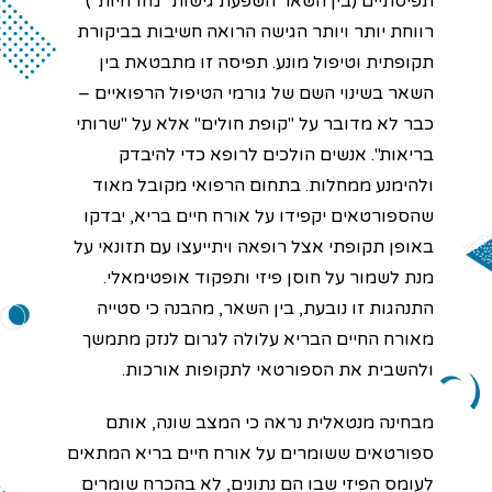
תפיסתיים (בין השאר השפעת גישות "מזרחיות")
רווחת יותר ויותר הגישה הרואה חשיבות בביקורת
תקופתית וטיפול מונע. תפיסה זו מתבטאת בין
השאר בשינוי השם של גורמי הטיפול הרפואיים –
כבר לא מדובר על "קופת חולים" אלא על "שרותי
בריאות". אנשים הולכים לרופא כדי להיבדק
ולהימנע ממחלות. בתחום הרפואי מקובל מאוד
שהספורטאים יקפידו על אורח חיים בריא, יבדקו
באופן תקופתי אצל רופאה ויתייעצו עם תזונאי על
מנת לשמור על חוסן פיזי ותפקוד אופטימאלי.
התנהגות זו נובעת, בין השאר, מהבנה כי סטייה
מאורח החיים הבריא עלולה לגרום לנזק מתמשך
ולהשבית את הספורטאי לתקופות אורכות.
מבחינה מנטאלית נראה כי המצב שונה, אותם
ספורטאים ששומרים על אורח חיים בריא המתאים
לעומס הפיזי שבו הם נתונים, לא בהכרח שומרים