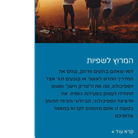
המרוץ לשפיות
לפני שאתם בולעים פרוזק, קונים את
המדריך החדש לאושר או קובעים תור אצל
הפסיכולוג, נסו את ה"טריק הישן" ופשוט
תתחילו לעסוק בפעילות גופנית. את
הרציונל הפסיכולוגי, הביולוגי והכימי התומך
בטענה זו אתם מוזמנים לקרוא במאמר
שלפניכם
קרא עוד »