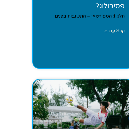
פסיכולוג?
חלק I: הספורטאי – התשובות בפנים
קרא עוד »