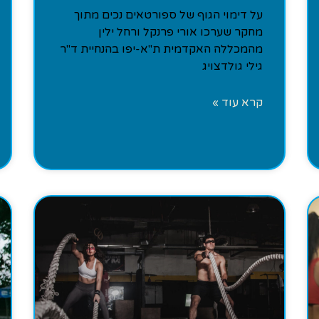
על דימוי הגוף של ספורטאים נכים מתוך
מחקר שערכו אורי פרנקל ורחל ילין
מהמכללה האקדמית ת"א-יפו בהנחיית ד"ר
גילי גולדצויג
קרא עוד »