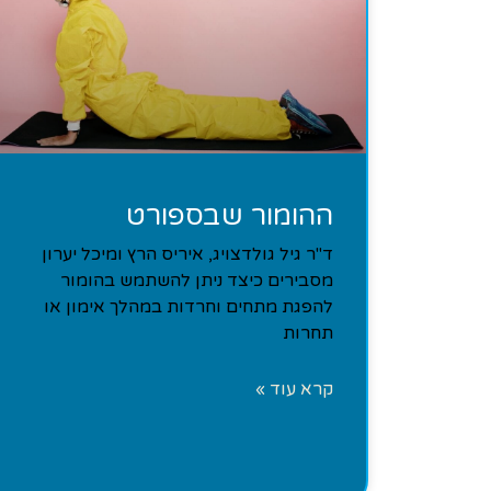
ההומור שבספורט
ד"ר גיל גולדצויג, איריס הרץ ומיכל יערון
מסבירים כיצד ניתן להשתמש בהומור
להפגת מתחים וחרדות במהלך אימון או
תחרות
קרא עוד »